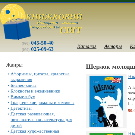
045-50-40
(098)
Каталог
Авторы
К
025-09-63
(050)
Жанры
Шерлок молодши
Афоризмы, цитаты, крылатые
Нiк
выражения
Бизнес-книга
Att
Блокноты и ежедневники
зах
Виммельбух
спр
Графические романы и комиксы
і...
Детективы
90.
Детская развивающая,
познавательная литература для
детей
Детская художественная
Нiк