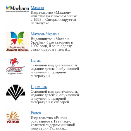
Махаон
Издательство «Махаон»
известно на книжном рынке
с 1993 г. Специализируется
на выпуске...
Махаон-Україна
Видавництво «Махаон-
Україна» було створено в
1997 році, й воно одразу
стало лідером у галузі...
Пегас
Основной вид деятельности:
издание детской, обучающей
и научно-популярной
литературы.
Проминь
Основной вид деятельности:
издание детской, обучающей
и научно-популярной
литературы и словарей...
Ранок
Издательство «Ранок»,
основанное в 1997 году,
является лидером книжной
индустрии Украины....