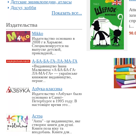
Детские энциклопедии, атласы
Досуг, хобби
Att
Показать все...
зах
спр
Издательства
і...
90.
Mikko
Издательство основано в
2008 г в Харькове.
Специализируется на
выпуске детской,
прикладной,...
А-БА-БА-ГА-ЛА-МА-ГА
«Видавництво Івана
Малковича «А-БА-БА-ГА-
ЛА-МА-ГА» — українське
книжкове видавництво,
перше...
Азбука-классика
Издательство «Азбука» было
основано в Санкт-
Петербурге в 1995 году. В
настоящее время это...
Астра
"Astra" - це видавництво, яке
створює книги для душі.
Книги поза віку та
вподобань. Книги для...