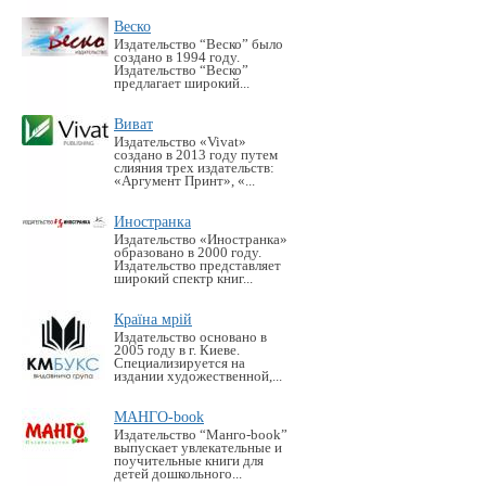
Веско
Издательство “Веско” было
создано в 1994 году.
Издательство “Веско”
предлагает широкий...
Виват
Издательство «Vivat»
создано в 2013 году путем
слияния трех издательств:
«Аргумент Принт», «...
Иностранка
Издательство «Иностранка»
образовано в 2000 году.
Издательство представляет
широкий спектр книг...
Країна мрій
Издательство основано в
2005 году в г. Киеве.
Специализируется на
издании художественной,...
МАНГО-book
Издательство “Манго-book”
выпускает увлекательные и
поучительные книги для
детей дошкольного...