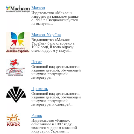
Махаон
Издательство «Махаон»
известно на книжном рынке
с 1993 г. Специализируется
на выпуске...
Махаон-Україна
Видавництво «Махаон-
Україна» було створено в
1997 році, й воно одразу
стало лідером у галузі...
Пегас
Основной вид деятельности:
издание детской, обучающей
и научно-популярной
литературы.
Проминь
Основной вид деятельности:
издание детской, обучающей
и научно-популярной
литературы и словарей...
Ранок
Издательство «Ранок»,
основанное в 1997 году,
является лидером книжной
индустрии Украины....