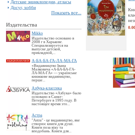
Детские энциклопедии, атласы
Досуг, хобби
Кни
Показать все...
кла
нез
Издательства
0.0
Mikko
Издательство основано в
2008 г в Харькове.
Специализируется на
выпуске детской,
прикладной,...
А-БА-БА-ГА-ЛА-МА-ГА
«Видавництво Івана
Малковича «А-БА-БА-ГА-
ЛА-МА-ГА» — українське
книжкове видавництво,
перше...
Азбука-классика
Издательство «Азбука» было
основано в Санкт-
Петербурге в 1995 году. В
настоящее время это...
Астра
"Astra" - це видавництво, яке
створює книги для душі.
Книги поза віку та
вподобань. Книги для...