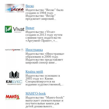
Веско
Издательство “Веско” было
создано в 1994 году.
Издательство “Веско”
предлагает широкий...
Виват
Издательство «Vivat»
создано в 2013 году путем
слияния трех издательств:
«Аргумент Принт», «...
Иностранка
Издательство «Иностранка»
образовано в 2000 году.
Издательство представляет
широкий спектр книг...
Країна мрій
Издательство основано в
2005 году в г. Киеве.
Специализируется на
издании художественной,...
МАНГО-book
Издательство “Манго-book”
выпускает увлекательные и
поучительные книги для
детей дошкольного...