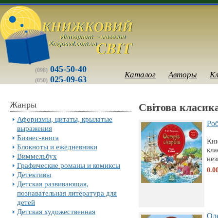
045-50-40
(098)
Каталог
Авторы
К
025-09-63
(050)
Жанры
Світова класика
Афоризмы, цитаты, крылатые
Роб
выражения
Бизнес-книга
Кни
Блокноты и ежедневники
кла
Виммельбух
нез
Графические романы и комиксы
0.0
Детективы
Детская развивающая,
познавательная литература для
детей
Детская художественная
Оле