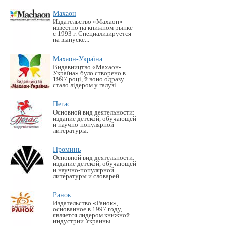
Махаон
Издательство «Махаон»
известно на книжном рынке
с 1993 г. Специализируется
на выпуске...
Махаон-Україна
Видавництво «Махаон-
Україна» було створено в
1997 році, й воно одразу
стало лідером у галузі...
Пегас
Основной вид деятельности:
издание детской, обучающей
и научно-популярной
литературы.
Проминь
Основной вид деятельности:
издание детской, обучающей
и научно-популярной
литературы и словарей...
Ранок
Издательство «Ранок»,
основанное в 1997 году,
является лидером книжной
индустрии Украины....