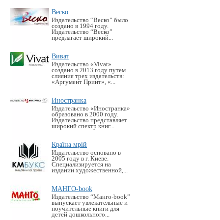
Веско
Издательство “Веско” было
создано в 1994 году.
Издательство “Веско”
предлагает широкий...
Виват
Издательство «Vivat»
создано в 2013 году путем
слияния трех издательств:
«Аргумент Принт», «...
Иностранка
Издательство «Иностранка»
образовано в 2000 году.
Издательство представляет
широкий спектр книг...
Країна мрій
Издательство основано в
2005 году в г. Киеве.
Специализируется на
издании художественной,...
МАНГО-book
Издательство “Манго-book”
выпускает увлекательные и
поучительные книги для
детей дошкольного...