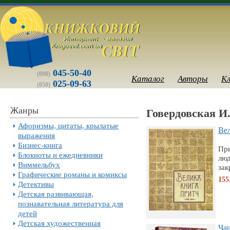
045-50-40
(098)
Каталог
Авторы
К
025-09-63
(050)
Жанры
Говердовская И
Афоризмы, цитаты, крылатые
Ве
выражения
Бизнес-книга
При
Блокноты и ежедневники
люд
Виммельбух
зак
Графические романы и комиксы
155
Детективы
Детская развивающая,
познавательная литература для
детей
Детская художественная
Чаш