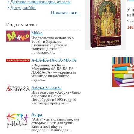
Детские энциклопедии, атласы
Досуг, хобби
У ц
Показать все...
най
час
Издательства
140
Mikko
Издательство основано в
2008 г в Харькове.
Специализируется на
выпуске детской,
прикладной,...
А-БА-БА-ГА-ЛА-МА-ГА
«Видавництво Івана
Малковича «А-БА-БА-ГА-
ЛА-МА-ГА» — українське
книжкове видавництво,
перше...
Азбука-классика
Издательство «Азбука» было
основано в Санкт-
Петербурге в 1995 году. В
настоящее время это...
Астра
"Astra" - це видавництво, яке
створює книги для душі.
Книги поза віку та
вподобань. Книги для...