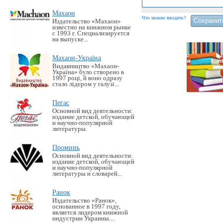
Махаон
Что можно вводить?
Издательство «Махаон»
известно на книжном рынке
с 1993 г. Специализируется
на выпуске...
Махаон-Україна
Видавництво «Махаон-
Україна» було створено в
1997 році, й воно одразу
стало лідером у галузі...
Пегас
Основной вид деятельности:
издание детской, обучающей
и научно-популярной
литературы.
Проминь
Основной вид деятельности:
издание детской, обучающей
и научно-популярной
литературы и словарей...
Ранок
Издательство «Ранок»,
основанное в 1997 году,
является лидером книжной
индустрии Украины....