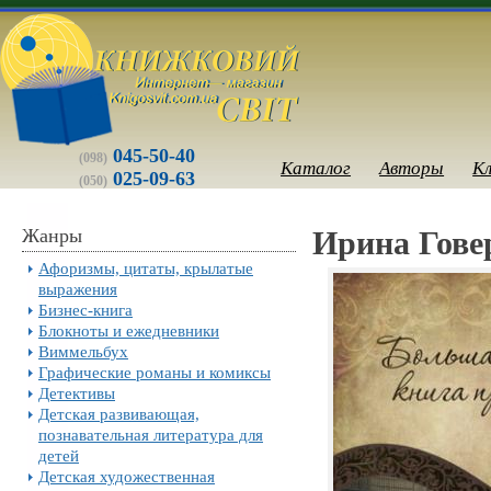
045-50-40
(098)
Каталог
Авторы
К
025-09-63
(050)
Жанры
Ирина Гове
Афоризмы, цитаты, крылатые
выражения
Бизнес-книга
Блокноты и ежедневники
Виммельбух
Графические романы и комиксы
Детективы
Детская развивающая,
познавательная литература для
детей
Детская художественная