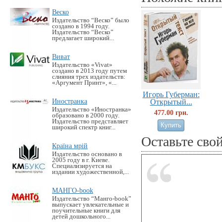
Веско
Издательство “Веско” было
создано в 1994 году.
Издательство “Веско”
предлагает широкий...
Виват
Издательство «Vivat»
создано в 2013 году путем
слияния трех издательств:
«Аргумент Принт», «...
Игорь Губерман:
Иностранка
Открытый...
Издательство «Иностранка»
477.00 грн.
образовано в 2000 году.
Издательство представляет
широкий спектр книг...
Оставьте сво
Країна мрій
Издательство основано в
2005 году в г. Киеве.
Специализируется на
издании художественной,...
МАНГО-book
Издательство “Манго-book”
выпускает увлекательные и
поучительные книги для
детей дошкольного...