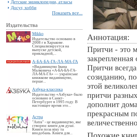
Детские энциклопедии, атласы
Досуг, хобби
Показать все...
Издательства
Mikko
Аннотация:
Издательство основано в
2008 г в Харькове.
Специализируется на
Притчи - это 
выпуске детской,
прикладной,...
закрепленная 
А-БА-БА-ГА-ЛА-МА-ГА
Притчи всегд
«Видавництво Івана
Малковича «А-БА-БА-ГА-
ЛА-МА-ГА» — українське
созиданию, п
книжкове видавництво,
перше...
этой великоле
Азбука-классика
притчи разных
Издательство «Азбука» было
основано в Санкт-
Петербурге в 1995 году. В
дополнит дома
настоящее время это...
прекрасным по
Астра
величественно
"Astra" - це видавництво, яке
створює книги для душі.
Книги поза віку та
Похожие кни
вподобань. Книги для...