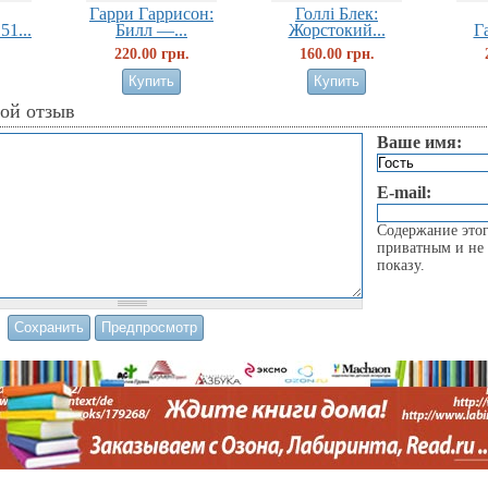
Гарри Гаррисон:
Голлi Блек:
51...
Билл —...
Жорстокий...
Г
220.00 грн.
160.00 грн.
вой отзыв
Ваше имя:
E-mail:
Содержание этог
приватным и не 
показу.