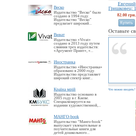
Евгений
Веско
Гришковец: 1
Издательство “Веско” было
82.00 грн.
создано в 1994 году.
Издательство “Веско”
предлагает широкий...
Оставьте с
Виват
Издательство «Vivat»
создано в 2013 году путем
слияния трех издательств:
«Аргумент Принт», «...
Иностранка
Издательство «Иностранка»
образовано в 2000 году.
Издательство представляет
широкий спектр книг...
Країна мрій
Что можно вводить?
Издательство основано в
2005 году в г. Киеве.
Специализируется на
издании художественной,...
МАНГО-book
Издательство “Манго-book”
выпускает увлекательные и
поучительные книги для
детей дошкольного...