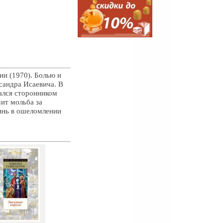
и (1970). Болью и
сандра Исаевича. В
вался сторонником
чит мольба за
инь в ошеломлении