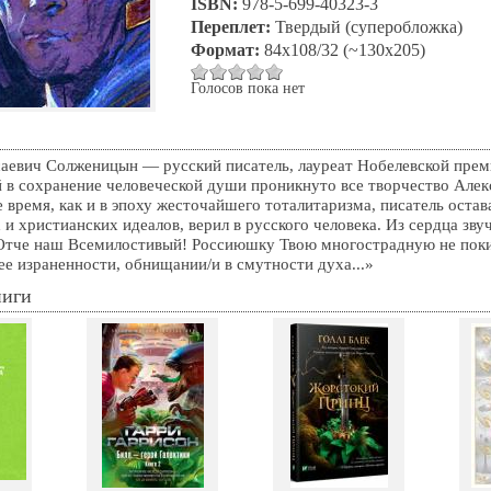
ISBN:
978-5-699-40323-3
Переплет:
Твердый (суперобложка)
Формат:
84x108/32 (~130х205)
Голосов пока нет
аевич Солженицын — русский писатель, лауреат Нобелевской преми
й в сохранение человеческой души проникнуто все творчество Алек
е время, как и в эпоху жесточайшего тоталитаризма, писатель оста
и христианских идеалов, верил в русского человека. Из сердца зву
Отче наш Всемилостивый! Россиюшку Твою многострадную не пок
ее израненности, обнищании/и в смутности духа...»
ниги