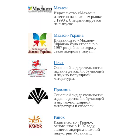
Махаон
Издательство «Махаон»
известно на книжном рынке
с 1993 г. Специализируется
на выпуске...
Махаон-Україна
Видавництво «Махаон-
Україна» було створено в
1997 році, й воно одразу
стало лідером у галузі...
Пегас
Основной вид деятельности:
издание детской, обучающей
и научно-популярной
литературы.
Проминь
Основной вид деятельности:
издание детской, обучающей
и научно-популярной
литературы и словарей...
Ранок
Издательство «Ранок»,
основанное в 1997 году,
является лидером книжной
индустрии Украины....