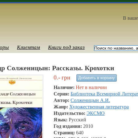
В ваше
оры
Клиентам
Книги под заказ
др Солженицын: Рассказы. Крохотки
0.-
грн
Наличие:
Нет в наличии
Серия:
Библиотека Всемирной Литера
Автор:
Солженицын А.И.
Жанр:
Художественная литература
Издательство:
ЭКСМО
Язык:
Русский
Год издания:
2010
Страниц:
640