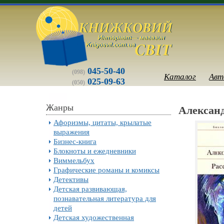
045-50-40
(098)
Каталог
Авт
025-09-63
(050)
Жанры
Алексан
Афоризмы, цитаты, крылатые
выражения
Бизнес-книга
Блокноты и ежедневники
Виммельбух
Графические романы и комиксы
Детективы
Детская развивающая,
познавательная литература для
детей
Детская художественная