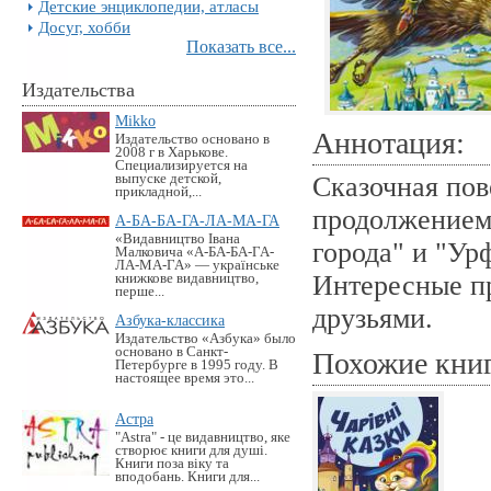
Детские энциклопедии, атласы
Досуг, хобби
Показать все...
Издательства
Mikko
Аннотация:
Издательство основано в
2008 г в Харькове.
Специализируется на
выпуске детской,
Сказочная пов
прикладной,...
продолжением
А-БА-БА-ГА-ЛА-МА-ГА
«Видавництво Івана
города" и "Ур
Малковича «А-БА-БА-ГА-
ЛА-МА-ГА» — українське
Интересные пр
книжкове видавництво,
перше...
друзьями.
Азбука-классика
Издательство «Азбука» было
основано в Санкт-
Похожие кни
Петербурге в 1995 году. В
настоящее время это...
Астра
"Astra" - це видавництво, яке
створює книги для душі.
Книги поза віку та
вподобань. Книги для...