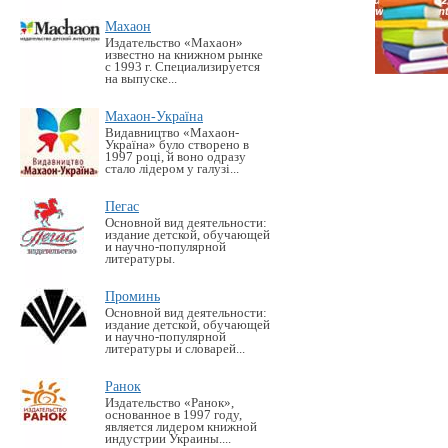
Махаон
Издательство «Махаон»
известно на книжном рынке
с 1993 г. Специализируется
на выпуске...
Махаон-Україна
Видавництво «Махаон-
Україна» було створено в
1997 році, й воно одразу
стало лідером у галузі...
Пегас
Основной вид деятельности:
издание детской, обучающей
и научно-популярной
литературы.
Проминь
Основной вид деятельности:
издание детской, обучающей
и научно-популярной
литературы и словарей...
Ранок
Издательство «Ранок»,
основанное в 1997 году,
является лидером книжной
индустрии Украины....