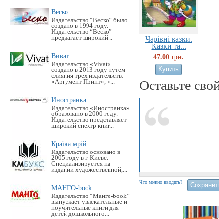
Веско
Издательство “Веско” было
создано в 1994 году.
Издательство “Веско”
предлагает широкий...
Чарівні казки.
Казки та...
Виват
47.00 грн.
Издательство «Vivat»
создано в 2013 году путем
слияния трех издательств:
Оставьте сво
«Аргумент Принт», «...
Иностранка
Издательство «Иностранка»
образовано в 2000 году.
Издательство представляет
широкий спектр книг...
Країна мрій
Издательство основано в
2005 году в г. Киеве.
Специализируется на
издании художественной,...
Что можно вводить?
МАНГО-book
Издательство “Манго-book”
выпускает увлекательные и
поучительные книги для
детей дошкольного...