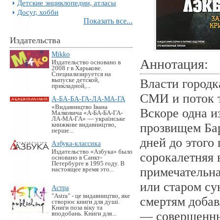
Детские энциклопедии, атласы
Досуг, хобби
Показать все...
Издательства
Mikko
Аннотация:
Издательство основано в
2008 г в Харькове.
Специализируется на
выпуске детской,
Власти городк
прикладной,...
СМИ и поток т
А-БА-БА-ГА-ЛА-МА-ГА
«Видавництво Івана
Вскоре одна и
Малковича «А-БА-БА-ГА-
ЛА-МА-ГА» — українське
прозвищем Бар
книжкове видавництво,
перше...
дней до этого
Азбука-классика
Издательство «Азбука» было
сорокалетняя 
основано в Санкт-
Петербурге в 1995 году. В
примечательна
настоящее время это...
или старом су
Астра
"Astra" - це видавництво, яке
смертям добав
створює книги для душі.
Книги поза віку та
— совершенны
вподобань. Книги для...