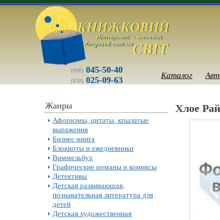
045-50-40
(098)
Каталог
Авт
025-09-63
(050)
Жанры
Хлое Рай
Афоризмы, цитаты, крылатые
выражения
Бизнес-книга
Блокноты и ежедневники
Виммельбух
Графические романы и комиксы
Детективы
Детская развивающая,
познавательная литература для
детей
Детская художественная