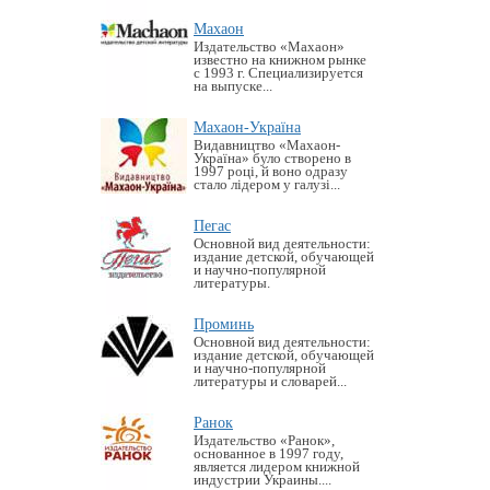
Махаон
Издательство «Махаон»
известно на книжном рынке
с 1993 г. Специализируется
на выпуске...
Махаон-Україна
Видавництво «Махаон-
Україна» було створено в
1997 році, й воно одразу
стало лідером у галузі...
Пегас
Основной вид деятельности:
издание детской, обучающей
и научно-популярной
литературы.
Проминь
Основной вид деятельности:
издание детской, обучающей
и научно-популярной
литературы и словарей...
Ранок
Издательство «Ранок»,
основанное в 1997 году,
является лидером книжной
индустрии Украины....