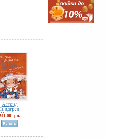
Астрид
Линдгрен:
Пеппи...
241.00 грн.