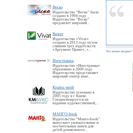
Веско
Издательство “Веско” было
создано в 1994 году.
Издательство “Веско”
предлагает широкий...
Виват
Издательство «Vivat»
создано в 2013 году путем
слияния трех издательств:
«Аргумент Принт», «...
Что можно вводить?
Иностранка
Издательство «Иностранка»
образовано в 2000 году.
Издательство представляет
широкий спектр книг...
Країна мрій
Издательство основано в
2005 году в г. Киеве.
Специализируется на
издании художественной,...
МАНГО-book
Издательство “Манго-book”
выпускает увлекательные и
поучительные книги для
детей дошкольного...