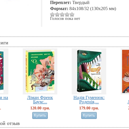
Переплет:
Твердый
Формат:
84x108/32 (130х205 мм)
Голосов пока нет
ниги
и на
Ліман Френк
Надія Гуменюк:
Баум:...
Роденія,...
.
120.00 грн.
179.00 грн.
вой отзыв