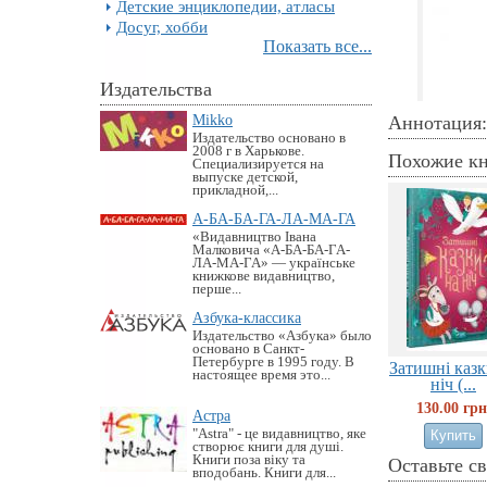
Детские энциклопедии, атласы
Досуг, хобби
Показать все...
Издательства
Mikko
Аннотация:
Издательство основано в
2008 г в Харькове.
Похожие к
Специализируется на
выпуске детской,
прикладной,...
А-БА-БА-ГА-ЛА-МА-ГА
«Видавництво Івана
Малковича «А-БА-БА-ГА-
ЛА-МА-ГА» — українське
книжкове видавництво,
перше...
Азбука-классика
Издательство «Азбука» было
основано в Санкт-
Петербурге в 1995 году. В
Затишнi казк
настоящее время это...
нiч (...
130.00 грн
Астра
"Astra" - це видавництво, яке
створює книги для душі.
Книги поза віку та
Оставьте с
вподобань. Книги для...