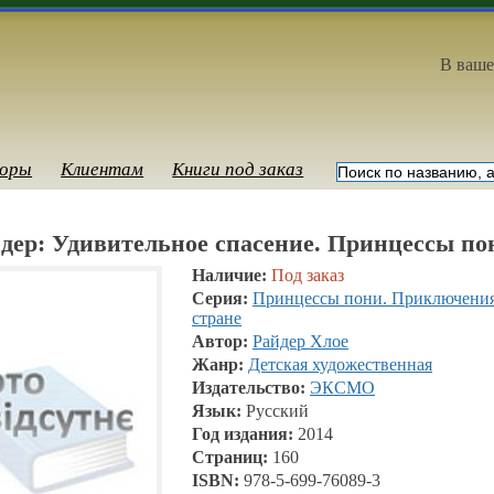
В ваше
оры
Клиентам
Книги под заказ
дер: Удивительное спасение. Принцессы по
Наличие:
Под заказ
Серия:
Принцессы пони. Приключения
стране
Автор:
Райдер Хлое
Жанр:
Детская художественная
Издательство:
ЭКСМО
Язык:
Русский
Год издания:
2014
Страниц:
160
ISBN:
978-5-699-76089-3