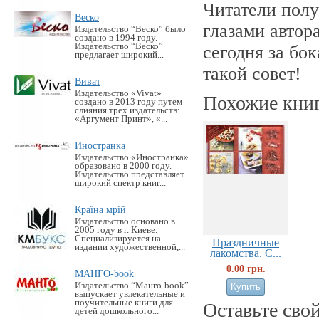
Читатели полу
Веско
глазами автор
Издательство “Веско” было
создано в 1994 году.
Издательство “Веско”
сегодня за бо
предлагает широкий...
такой совет!
Виват
Издательство «Vivat»
Похожие кни
создано в 2013 году путем
слияния трех издательств:
«Аргумент Принт», «...
Иностранка
Издательство «Иностранка»
образовано в 2000 году.
Издательство представляет
широкий спектр книг...
Країна мрій
Издательство основано в
2005 году в г. Киеве.
Специализируется на
Праздничные
издании художественной,...
лакомства. С...
0.00 грн.
МАНГО-book
Издательство “Манго-book”
выпускает увлекательные и
поучительные книги для
Оставьте сво
детей дошкольного...