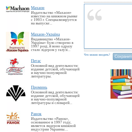
Махаон
Издательство «Махаон»
известно на книжном рынке
с 1993 г. Специализируется
на выпуске...
Махаон-Україна
Видавництво «Махаон-
Україна» було створено в
1997 році, й воно одразу
стало лідером у галузі...
Что можно вводить?
Пегас
Основной вид деятельности:
издание детской, обучающей
и научно-популярной
литературы.
Проминь
Основной вид деятельности:
издание детской, обучающей
и научно-популярной
литературы и словарей...
Ранок
Издательство «Ранок»,
основанное в 1997 году,
является лидером книжной
индустрии Украины....