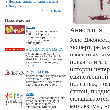
Детские энциклопедии, атласы
Досуг, хобби
Показать все...
Издательства
Mikko
Аннотация:
Издательство основано в
2008 г в Харькове.
Специализируется на
Хью Джонсон,
выпуске детской,
прикладной,...
эксперт, реда
А-БА-БА-ГА-ЛА-МА-ГА
известных ком
«Видавництво Івана
Малковича «А-БА-БА-ГА-
ЛА-МА-ГА» — українське
новая книга с
книжкове видавництво,
перше...
истории инте
Азбука-классика
единственной 
Издательство «Азбука» было
основано в Санкт-
Петербурге в 1995 году. В
полезных, поз
настоящее время это...
статей, преди
Астра
складываются
"Astra" - це видавництво, яке
створює книги для душі.
Книги поза віку та
миллезимы, но
вподобань. Книги для...