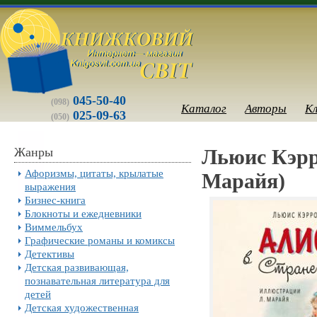
045-50-40
(098)
Каталог
Авторы
К
025-09-63
(050)
Жанры
Льюис Кэрро
Афоризмы, цитаты, крылатые
Марайя)
выражения
Бизнес-книга
Блокноты и ежедневники
Виммельбух
Графические романы и комиксы
Детективы
Детская развивающая,
познавательная литература для
детей
Детская художественная