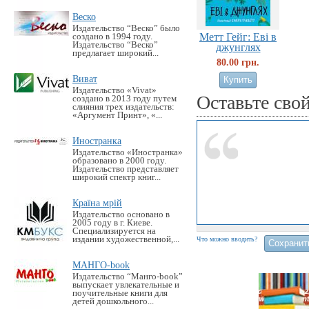
Веско
Издательство “Веско” было
Метт Гейг: Еві в
создано в 1994 году.
Издательство “Веско”
джунглях
предлагает широкий...
80.00 грн.
Виват
Издательство «Vivat»
Оставьте сво
создано в 2013 году путем
слияния трех издательств:
«Аргумент Принт», «...
Иностранка
Издательство «Иностранка»
образовано в 2000 году.
Издательство представляет
широкий спектр книг...
Країна мрій
Издательство основано в
2005 году в г. Киеве.
Специализируется на
издании художественной,...
Что можно вводить?
МАНГО-book
Издательство “Манго-book”
выпускает увлекательные и
поучительные книги для
детей дошкольного...