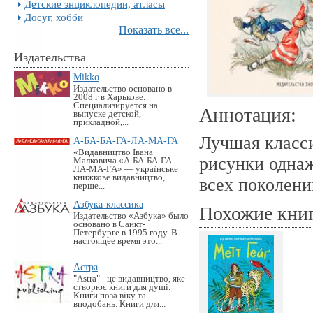
Детские энциклопедии, атласы
Досуг, хобби
Показать все...
Издательства
Mikko
Издательство основано в
2008 г в Харькове.
Специализируется на
Аннотация:
выпуске детской,
прикладной,...
Лучшая класси
А-БА-БА-ГА-ЛА-МА-ГА
«Видавництво Івана
рисунки однаж
Малковича «А-БА-БА-ГА-
ЛА-МА-ГА» — українське
книжкове видавництво,
всех поколени
перше...
Азбука-классика
Похожие кни
Издательство «Азбука» было
основано в Санкт-
Петербурге в 1995 году. В
настоящее время это...
Астра
"Astra" - це видавництво, яке
створює книги для душі.
Книги поза віку та
вподобань. Книги для...