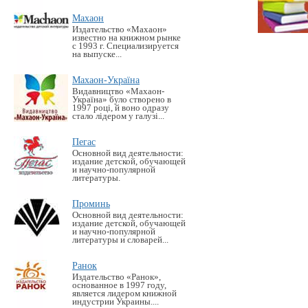
Махаон
Издательство «Махаон»
известно на книжном рынке
с 1993 г. Специализируется
на выпуске...
Махаон-Україна
Видавництво «Махаон-
Україна» було створено в
1997 році, й воно одразу
стало лідером у галузі...
Пегас
Основной вид деятельности:
издание детской, обучающей
и научно-популярной
литературы.
Проминь
Основной вид деятельности:
издание детской, обучающей
и научно-популярной
литературы и словарей...
Ранок
Издательство «Ранок»,
основанное в 1997 году,
является лидером книжной
индустрии Украины....