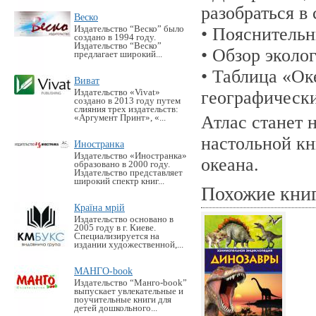
разобраться в
Веско
Издательство “Веско” было
• Пояснительн
создано в 1994 году.
Издательство “Веско”
• Обзор эколо
предлагает широкий...
• Таблица «Ок
Виват
Издательство «Vivat»
географически
создано в 2013 году путем
слияния трех издательств:
Атлас станет
«Аргумент Принт», «...
настольной кн
Иностранка
Издательство «Иностранка»
океана.
образовано в 2000 году.
Издательство представляет
широкий спектр книг...
Похожие кни
Країна мрій
Издательство основано в
2005 году в г. Киеве.
Специализируется на
издании художественной,...
МАНГО-book
Издательство “Манго-book”
выпускает увлекательные и
поучительные книги для
детей дошкольного...