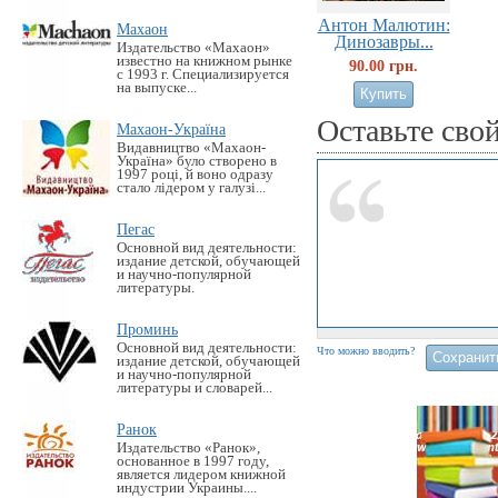
Антон Малютин:
Махаон
Динозавры...
Издательство «Махаон»
известно на книжном рынке
90.00 грн.
с 1993 г. Специализируется
на выпуске...
Оставьте сво
Махаон-Україна
Видавництво «Махаон-
Україна» було створено в
1997 році, й воно одразу
стало лідером у галузі...
Пегас
Основной вид деятельности:
издание детской, обучающей
и научно-популярной
литературы.
Проминь
Основной вид деятельности:
Что можно вводить?
издание детской, обучающей
и научно-популярной
литературы и словарей...
Ранок
Издательство «Ранок»,
основанное в 1997 году,
является лидером книжной
индустрии Украины....