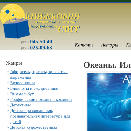
045-50-40
(098)
Каталог
Авторы
К
025-09-63
(050)
Жанры
Океаны. Ил
Афоризмы, цитаты, крылатые
выражения
Бизнес-книга
Блокноты и ежедневники
Виммельбух
Графические романы и комиксы
Детективы
Детская развивающая,
познавательная литература для
детей
Детская художественная