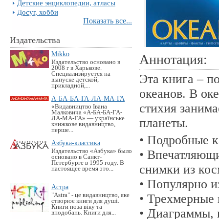
Детские энциклопедии, атласы
Досуг, хобби
Показать все...
Издательства
Mikko
Аннотация:
Издательство основано в
2008 г в Харькове.
Специализируется на
Эта книга – п
выпуске детской,
прикладной,...
океанов. В ок
А-БА-БА-ГА-ЛА-МА-ГА
стихия занима
«Видавництво Івана
Малковича «А-БА-БА-ГА-
ЛА-МА-ГА» — українське
планеты.
книжкове видавництво,
перше...
• Подробные к
Азбука-классика
Издательство «Азбука» было
• Впечатляющи
основано в Санкт-
Петербурге в 1995 году. В
снимки из кос
настоящее время это...
• Популярно 
Астра
"Astra" - це видавництво, яке
• Трехмерные
створює книги для душі.
Книги поза віку та
• Диаграммы, 
вподобань. Книги для...