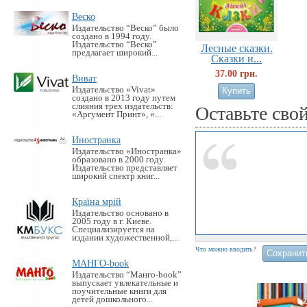
Веско
Издательство “Веско” было
создано в 1994 году.
Издательство “Веско”
Лесные сказки.
предлагает широкий...
Сказки и...
37.00 грн.
Виват
Издательство «Vivat»
создано в 2013 году путем
слияния трех издательств:
Оставьте сво
«Аргумент Принт», «...
Иностранка
Издательство «Иностранка»
образовано в 2000 году.
Издательство представляет
широкий спектр книг...
Країна мрій
Издательство основано в
2005 году в г. Киеве.
Специализируется на
издании художественной,...
Что можно вводить?
МАНГО-book
Издательство “Манго-book”
выпускает увлекательные и
поучительные книги для
детей дошкольного...