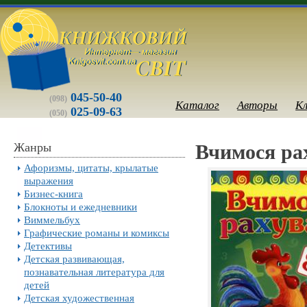
045-50-40
(098)
Каталог
Авторы
К
025-09-63
(050)
Жанры
Вчимося рах
Афоризмы, цитаты, крылатые
выражения
Бизнес-книга
Блокноты и ежедневники
Виммельбух
Графические романы и комиксы
Детективы
Детская развивающая,
познавательная литература для
детей
Детская художественная