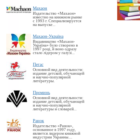
Махаон
Издательство «Махаон»
известно на книжном рынке
с 1993 г. Специализируется
на выпуске...
Махаон-Україна
Видавництво «Махаон-
Україна» було створено в
1997 році, й воно одразу
стало лідером у галузі...
Пегас
Основной вид деятельности:
издание детской, обучающей
и научно-популярной
литературы.
Проминь
Основной вид деятельности:
издание детской, обучающей
и научно-популярной
литературы и словарей...
Ранок
Издательство «Ранок»,
основанное в 1997 году,
является лидером книжной
индустрии Украины....