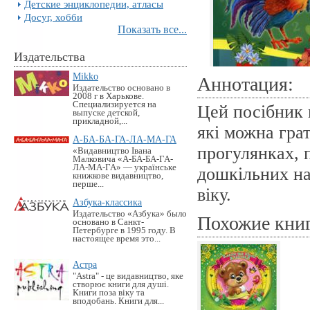
Детские энциклопедии, атласы
Досуг, хобби
Показать все...
Издательства
Mikko
Аннотация:
Издательство основано в
2008 г в Харькове.
Специализируется на
Цей посібник м
выпуске детской,
прикладной,...
які можна гра
А-БА-БА-ГА-ЛА-МА-ГА
прогулянках, 
«Видавництво Івана
Малковича «А-БА-БА-ГА-
ЛА-МА-ГА» — українське
дошкільних на
книжкове видавництво,
перше...
віку.
Азбука-классика
Издательство «Азбука» было
Похожие кни
основано в Санкт-
Петербурге в 1995 году. В
настоящее время это...
Астра
"Astra" - це видавництво, яке
створює книги для душі.
Книги поза віку та
вподобань. Книги для...